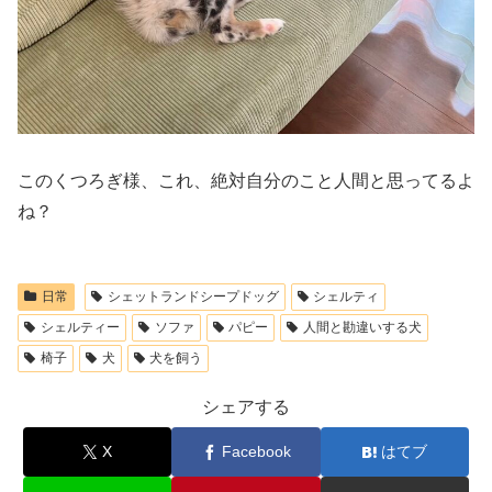
このくつろぎ様、これ、絶対自分のこと人間と思ってるよ
ね？
日常
シェットランドシープドッグ
シェルティ
シェルティー
ソファ
パピー
人間と勘違いする犬
椅子
犬
犬を飼う
シェアする
X
Facebook
はてブ